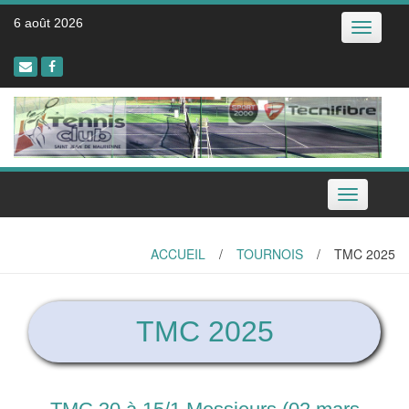
Skip
6 août 2026
Toggle
to
navigatio
content
Toggle
navigation
ACCUEIL
/
TOURNOIS
/
TMC 2025
TMC 2025