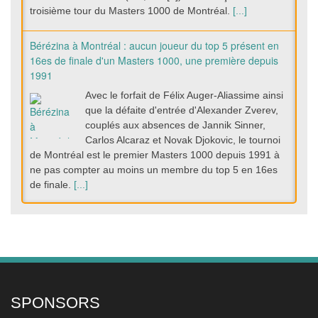
troisième tour du Masters 1000 de Montréal.
[...]
Bérézina à Montréal : aucun joueur du top 5 présent en
16es de finale d'un Masters 1000, une première depuis
1991
Avec le forfait de Félix Auger-Aliassime ainsi
que la défaite d'entrée d'Alexander Zverev,
couplés aux absences de Jannik Sinner,
Carlos Alcaraz et Novak Djokovic, le tournoi
de Montréal est le premier Masters 1000 depuis 1991 à
ne pas compter au moins un membre du top 5 en 16es
de finale.
[...]
Alexander Zverev chute d'entrée face à Tallon
Griekspoor au Masters 1000 de Montréal
La tête de série numéro 1 du Masters 1000
de Montréal Alexander Zverev (3e mondial)
est tombée dès son entrée en lice face à
Tallon Griekspoor mercredi soir (6-7 [3], 6-2,
SPONSORS
6-4). Il n'y a plus de top 5 dans le tableau.
[...]