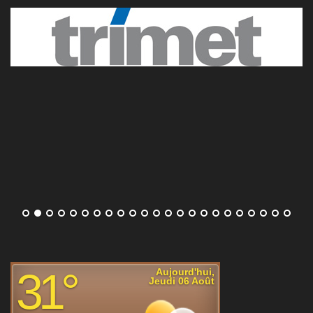
Rafael Jodar trop fort pour Corentin Moutet au deuxième
tour du Masters 1000 de Montréal
Malgré la perte du premier set, Rafael Jodar
a su prendre la mesure de Corentin Moutet
ce mercredi pour s'imposer (4-6, 6-1, 6-3) et
rallier le troisième tour du Masters 1000 de
Montréal où l'attend Lorenzo Musetti.
[...]
Elena Rybakina et Jessica Pegula chahutées, Mirra
Andreeva et Coco Gauff déroulent au WTA 1000 de
Toronto
Les quatre têtes d'affiche de ce mercredi soir
ont assuré l'essentiel pour se qualifier pour
le troisième tour du WTA 1000 de Toronto.
Elena Rybakina et Jessica Pegula ont été
poussées en trois sets, Mirra Andreeva et Coco Gauff ont
déroulé.
[...]