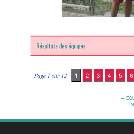
Résultats des équipes
1
2
3
4
5
6
Page 1 sur 12
Post
←
ÉQU
TM
navigation