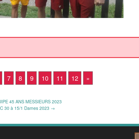
7
8
9
10
11
12
»
IPE 45 ANS MESSIEURS 2023
C 30 à 15/1 Dames 2023
→