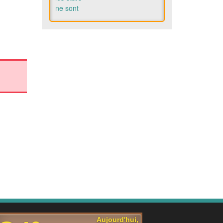
Arthur Rinderknech éliminé par
Brandon Nakashima en
huitièmes de finale à Montréal
Arthur Rinderknech
a été stoppé en
huitièmes de finale
du tournoi de
Montréal, samedi, par Brandon
Nakashima (7-6 [4], 5-7, 7-5) au
cours d'une rencontre marquée
par une longue interruption en
raison de la pluie.
[...]
Diana Shnaider élimine Jessica
Pegula au WTA 1000 de Toronto
et rejoint Iga Swiatek en quarts
de finale
Diana Shnaider