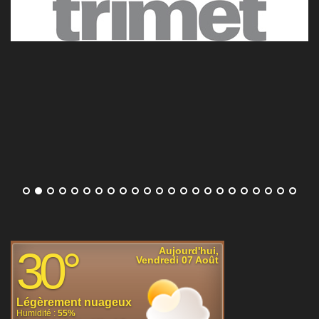
Arthur Fils sans broncher face à Mariano Navone et
qualifié pour les huitièmes du Masters 1000 de Montréal
Le Français Arthur Fils, au-dessus mais qui
n'a pas fait la différence tout de suite, a
dominé Mariano Navone au troisième tour
du Masters 1000 de Montréal (6-3, 6-2). En
huitièmes, il affrontera Cameron Norrie ou Alex De
Minaur.
[...]
Test génétique demandé par la WTA : les joueuses plutôt
alignées avec cette nouvelle règle
La WTA a officialisé le mois dernier
l'obligation d'un test génétique de dépistage
du sexe biologique pour être autorisé à jouer
sur le circuit féminin. À Toronto, les joueuses
interrogées se sont plutôt montrées alignées avec cette
nouvelle politique.
[...]
Sabalenka pas inquiétée au troisième tour du WTA 1000
de Toronto, Svitolina et Anisimova se donnent rendez-