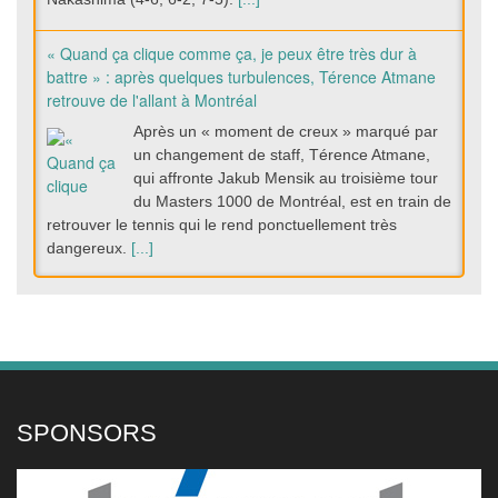
« Quand ça clique comme ça, je peux être très dur à
battre » : après quelques turbulences, Térence Atmane
retrouve de l'allant à Montréal
Après un « moment de creux » marqué par
un changement de staff, Térence Atmane,
qui affronte Jakub Mensik au troisième tour
du Masters 1000 de Montréal, est en train de
retrouver le tennis qui le rend ponctuellement très
dangereux.
[...]
Iga Swiatek, Jessica Pegula et Marta Kostyuk passent
entre les gouttes au WTA 1000 de Toronto
Les favorites ont tenu leur rang ce jeudi soir
au WTA 1000 de Toronto. Iga Swiatek,
Jessica Pegula et Marta Kostyuk ont
facilement remporté leurs rencontres pour se
SPONSORS
qualifier pour les huitièmes de finale.
[...]