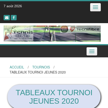
Skip
7 août 2026
Toggle
to
navigatio
content
Toggle
navigation
ACCUEIL
/
TOURNOIS
/
TABLEAUX TOURNOI JEUNES 2020
TABLEAUX TOURNOI
JEUNES 2020