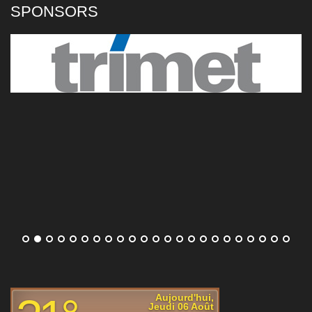
Tallon Griekspoor mercredi soir (6-7 [3], 6-2,
SPONSORS
6-4). Il n'y a plus de top 5 dans le tableau.
[...]
Rafael Jodar trop fort pour Corentin Moutet au deuxième
tour du Masters 1000 de Montréal
Malgré la perte du premier set, Rafael Jodar
a su prendre la mesure de Corentin Moutet
ce mercredi pour s'imposer (4-6, 6-1, 6-3) et
rallier le troisième tour du Masters 1000 de
Montréal où l'attend Lorenzo Musetti.
[...]
Elena Rybakina et Jessica Pegula chahutées, Mirra
Andreeva et Coco Gauff déroulent au WTA 1000 de
Toronto
Les quatre têtes d'affiche de ce mercredi soir
ont assuré l'essentiel pour se qualifier pour
le troisième tour du WTA 1000 de Toronto.
Elena Rybakina et Jessica Pegula ont été
poussées en trois sets, Mirra Andreeva et Coco Gauff ont
déroulé.
[...]