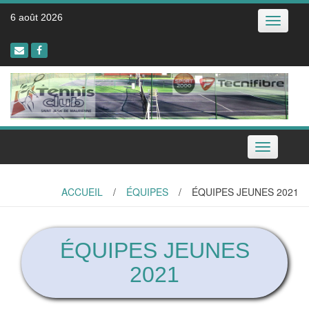
Skip
6 août 2026
Toggle
to
navigatio
content
Toggle
navigation
ACCUEIL
/
ÉQUIPES
/
ÉQUIPES JEUNES 2021
ÉQUIPES JEUNES
2021