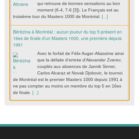
qui retrouve de bonnes sensations au bon
moment (6-4, 7-6 [3]). Le Français est au
troisième tour du Masters 1000 de Montréal.
[...]
Bérézina à Montréal : aucun joueur du top 5 présent en
16es de finale d'un Masters 1000, une première depuis
1991
Avec le forfait de Félix Auger-Aliassime ainsi
que la défaite d'entrée d'Alexander Zverev,
couplés aux absences de Jannik Sinner,
Carlos Alcaraz et Novak Djokovic, le tournoi
de Montréal est le premier Masters 1000 depuis 1991 à
ne pas compter au moins un membre du top 5 en 16es
de finale.
[...]
Alexander Zverev chute d'entrée face à Tallon
Griekspoor au Masters 1000 de Montréal
La tête de série numéro 1 du Masters 1000
de Montréal Alexander Zverev (3e mondial)
est tombée dès son entrée en lice face à