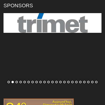
7, 7-5) au cours d'une rencontre marquée
SPONSORS
par une longue interruption en raison de la pluie.
[...]
Diana Shnaider élimine Jessica Pegula au WTA 1000 de
Toronto et rejoint Iga Swiatek en quarts de finale
Diana Shnaider (17e mondiale) a éliminé
Jessica Pegula (3e), ce samedi au WTA
1000 de Toronto (6-3, 6-3). La Russe
retrouvera Iga Swiatek en quarts de finale du
tournoi.
[...]
Iga Swiatek renverse Marta Kostyuk et se qualifie pour
les quarts de finale du WTA 1000 de Toronto
Après avoir perdu le premier set, Iga Swiatek
(8e mondiale) a renversé Marta Kostyuk
(11e) en huitièmes de finale du WTA 1000 de
Toronto, ce samedi. En quarts, la Polonaise
affrontera Jessica Pegula (3e) ou Diana Shnaider (17e).
[...]