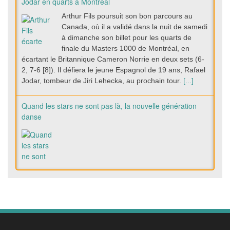
Jodar en quarts à Montréal
Arthur Fils poursuit son bon parcours au
Canada, où il a validé dans la nuit de samedi
à dimanche son billet pour les quarts de
finale du Masters 1000 de Montréal, en
écartant le Britannique Cameron Norrie en deux sets (6-
2, 7-6 [8]). Il défiera le jeune Espagnol de 19 ans, Rafael
Jodar, tombeur de Jiri Lehecka, au prochain tour.
[...]
Quand les stars ne sont pas là, la nouvelle génération
danse
Arthur Rinderknech éliminé par Brandon Nakashima en
huitièmes de finale à Montréal
Arthur Rinderknech a été stoppé en
huitièmes de finale du tournoi de Montréal,
samedi, par Brandon Nakashima (7-6 [4], 5-