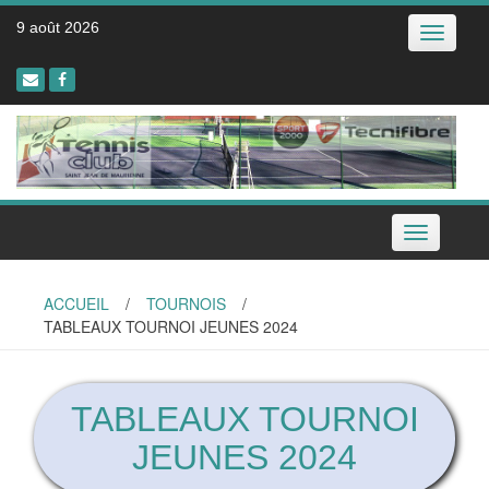
Skip
9 août 2026
Toggle
to
navigatio
content
Toggle
navigation
ACCUEIL
/
TOURNOIS
/
TABLEAUX TOURNOI JEUNES 2024
TABLEAUX TOURNOI
JEUNES 2024