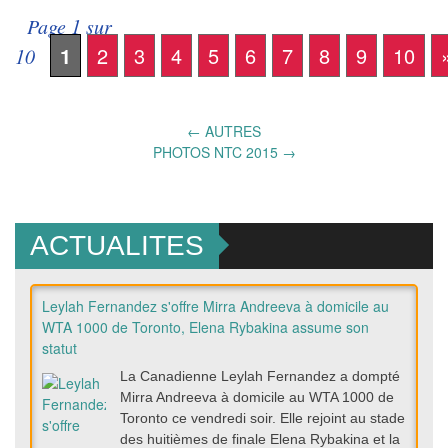
Page 1 sur
1
2
3
4
5
6
7
8
9
10
10
Post
←
AUTRES
PHOTOS NTC 2015
→
navigation
ACTUALITES
Leylah Fernandez s'offre Mirra Andreeva à domicile au
WTA 1000 de Toronto, Elena Rybakina assume son
statut
La Canadienne Leylah Fernandez a dompté
Mirra Andreeva à domicile au WTA 1000 de
Toronto ce vendredi soir. Elle rejoint au stade
des huitièmes de finale Elena Rybakina et la