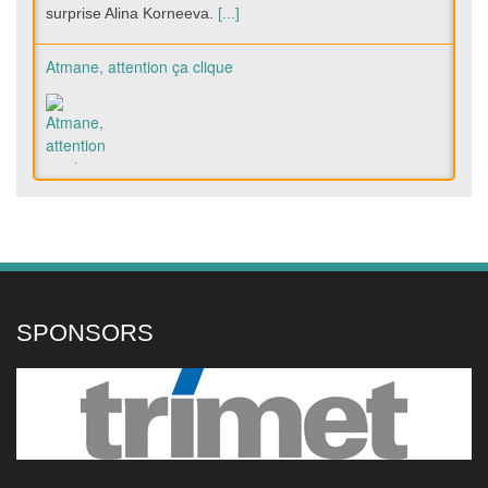
surprise Alina Korneeva.
[...]
Atmane, attention ça clique
Le circuit en pleine Eala-mania
SPONSORS
« Il dit ça parce qu'il vieillit » Joao Fonseca répond avec
humour à la proposition de sets en 4 jeux gagnants de
Novak Djokovic
Le Brésilien Joao Fonseca a été interrogé,
après sa victoire sur Stefanos Tsitsipas ce
mercredi à Montréal, sur la proposition de
sets en 4 jeux gagnants émise par Novak