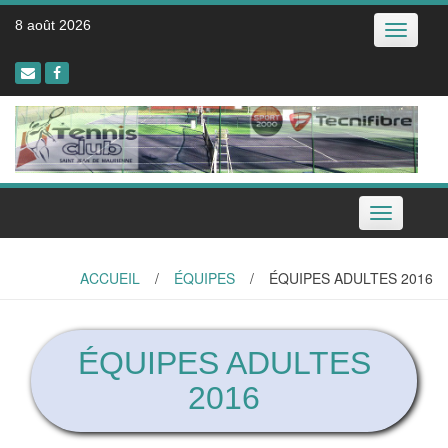
Skip
8 août 2026
Toggle
to
navigatio
content
Toggle
navigation
ACCUEIL
/
ÉQUIPES
/
ÉQUIPES ADULTES 2016
ÉQUIPES ADULTES
2016