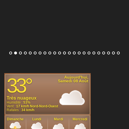
Djokovic. Le 27e mondial a d'abord répondu avec
humour avant d'argumenter en désaccord avec le Serbe.
[...]
Sabalenka pas inquiétée au troisième tour du WTA 1000
de Toronto, Svitolina et Anisimova se donnent rendez-
vous en huitièmes
Les favorites ont tenu leur rang dans la nuit
de jeudi à vendredi lors du WTA 1000 de
Toronto. Aryna Sabalenka, Elina Svitolina et
Amanda Anisimova se sont toutes les trois
imposées au troisième tour.
[...]
Le circuit en pleine Eala-mania