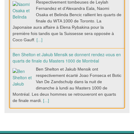
Respectivement tombeuses de Leylah
Fernandez et d'Alexandra Eala, Naomi
Osaka et Belinda Bencic rallient les quarts de
finale du WTA 1000 de Toronto. La
Japonaise aura affaire à Elena Rybakina pour la
première fois tandis que la Suissesse sera opposée à
Coco Gauff.
[...]
Ben Shelton et Jakub Mensik se donnent rendez-vous en
quarts de finale du Masters 1000 de Montréal
Ben Shelton et Jakub Mensik ont
respectivement écarté Joao Fonseca et Botic
Van De Zandschulp dans la nuit de
dimanche à lundi au Masters 1000 de
Montréal. Les deux hommes se retrouveront en quarts
de finale mardi.
[...]
« On s'est joués deux fois, ça fait un partout » : avec une
troisième édition à Montréal, Arthur Fils-Rafael Jodar
peut devenir un futur classique du circuit