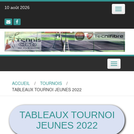
Skip
10 août 2026
Toggle
to
navigatio
content
Toggle
navigation
ACCUEIL
/
TOURNOIS
/
TABLEAUX TOURNOI JEUNES 2022
TABLEAUX TOURNOI
JEUNES 2022