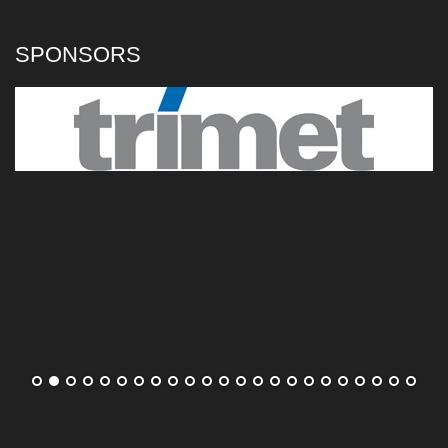
L'un enchaîne enfin, l'autre ne s'arrête plus
de gagner. Arthur Fils et Rafael Jodar se
retrouvent pour la troisième fois en quatre
SPONSORS
mois avec, à la clé, une place en demi-
finales du Masters 1000 de Montréal.
[...]
Qui est Daniel Merida, le jeune Espagnol qualifié pour les
quarts ?
Coco Gauff déroule contre Alina Korneeva et se qualifie
pour les quarts de finale du WTA 1000 de Toronto
Ce dimanche, Coco Gauff n'a eu aucun mal
à se défaire d'Alina Korneeva en huitièmes
de finale du WTA 1000 de Toronto (6-3, 6-1).
L'Américaine a conclu la partie en 1 heure et
14 minutes.
[...]