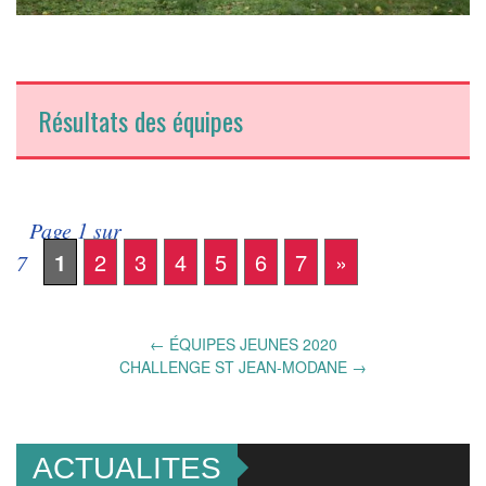
Résultats des équipes
Page 1 sur
1
2
3
4
5
6
7
»
7
Post
←
ÉQUIPES JEUNES 2020
CHALLENGE ST JEAN-MODANE
→
navigation
ACTUALITES