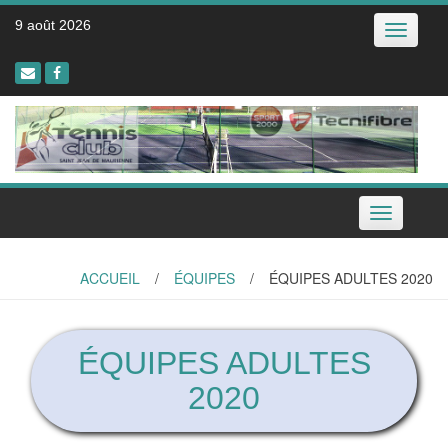
Skip
9 août 2026
Toggle
to
navigatio
content
Toggle
navigation
ACCUEIL
/
ÉQUIPES
/
ÉQUIPES ADULTES 2020
ÉQUIPES ADULTES
2020