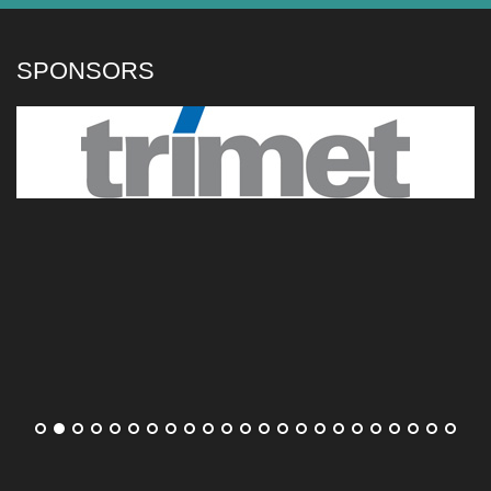
SPONSORS
Alexandra Eala poursuit sa route à Toronto dans une
ambiance folle, Coco Gauff également qualifiée
La Philippine Alexandra Eala a poursuivi sa
série de victoires, dans la nuit de vendredi à
samedi, en battant Caty McNally après un
gros combat à Toronto (6-3, 5-7, 6-4). La n°4
mondiale Coco Gauff n'a, elle, pas traîné face à Maria
Sakkari (6-1, 6-4) pour se qualifier en huitièmes de finale.
[...]
Térence Atmane stoppé par Jakub Mensik au 3e tour du
Masters 1000 de Montréal
Le Français Térence Atmane s'est incliné en
deux sets au troisième tour du Masters 1000
de Montréal face à Jakub Mensik, dans la
nuit de vendredi à samedi (7-5, 6-4).
[...]