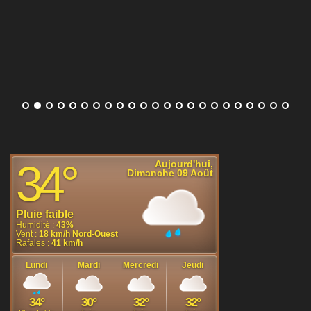
[...]
Térence Atmane stoppé par Jakub Mensik au 3e tour du
Masters 1000 de Montréal
Le Français Térence Atmane s'est incliné en
deux sets au troisième tour du Masters 1000
de Montréal face à Jakub Mensik, dans la
nuit de vendredi à samedi (7-5, 6-4).
[...]
Diana Shnaider élimine Jessica Pegula au WTA 1000 de
Toronto et rejoint Iga Swiatek en quarts de finale
Diana Shnaider (17e mondiale) a éliminé
Jessica Pegula (3e), ce samedi au WTA
1000 de Toronto (6-3, 6-3). La Russe
retrouvera Iga Swiatek en quarts de finale du
tournoi.
[...]