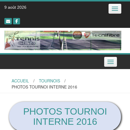
Skip
9 août 2026
Toggle na
to
content
Toggle navi
ACCUEIL
/
TOURNOIS
/
PHOTOS TOURNOI INTERNE 2016
PHOTOS TOURNOI
INTERNE 2016