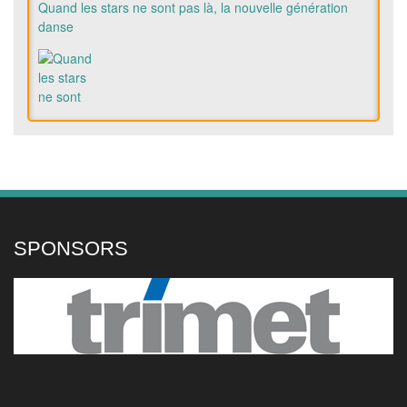
Quand les stars ne sont pas là, la nouvelle génération
danse
Le circuit en pleine Eala-mania
SPONSORS
Alexandra Eala poursuit sa route à Toronto dans une
ambiance folle, Coco Gauff également qualifiée
La Philippine Alexandra Eala a poursuivi sa
série de victoires, dans la nuit de vendredi à
samedi, en battant Caty McNally après un
gros combat à Toronto (6-3, 5-7, 6-4). La n°4
mondiale Coco Gauff n'a, elle, pas traîné face à Maria
Sakkari (6-1, 6-4) pour se qualifier en huitièmes de finale.