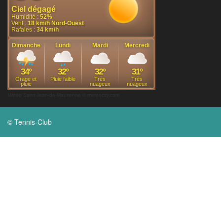
Météo Saint-Jean-de-Maurienne
© meteocity.com
© Tennis-Club