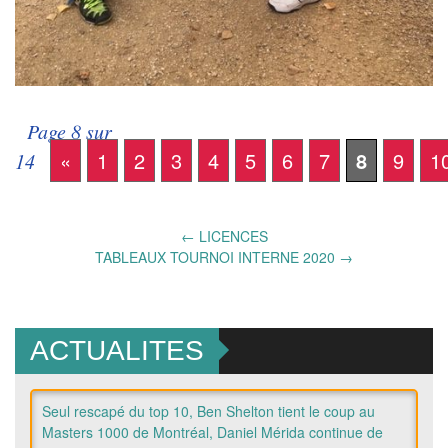
Page 8 sur
«
1
2
3
4
5
6
7
8
9
1
14
Post
←
LICENCES
TABLEAUX TOURNOI INTERNE 2020
→
navigation
ACTUALITES
Seul rescapé du top 10, Ben Shelton tient le coup au
Masters 1000 de Montréal, Daniel Mérida continue de