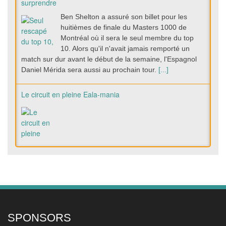
surprendre
Ben Shelton a assuré son billet pour les
huitièmes de finale du Masters 1000 de
Montréal où il sera le seul membre du top
10. Alors qu'il n'avait jamais remporté un
match sur dur avant le début de la semaine, l'Espagnol
Daniel Mérida sera aussi au prochain tour.
[...]
Le circuit en pleine Eala-mania
Leylah Fernandez s'offre Mirra Andreeva à domicile au
WTA 1000 de Toronto, Elena Rybakina assume son
statut
La Canadienne Leylah Fernandez a dompté
Mirra Andreeva à domicile au WTA 1000 de
Toronto ce vendredi soir. Elle rejoint au stade
SPONSORS
des huitièmes de finale Elena Rybakina et la