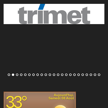
surprise Alina Korneeva.
[...]
Atmane, attention ça clique
Le circuit en pleine Eala-mania
Térence Atmane stoppé par Jakub Mensik au 3e tour du
Masters 1000 de Montréal
Le Français Térence Atmane s'est incliné en
deux sets au troisième tour du Masters 1000
de Montréal face à Jakub Mensik, dans la
nuit de vendredi à samedi (7-5, 6-4).
[...]