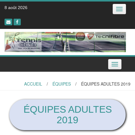
Skip
8 août 2026
Toggle
to
navigatio
content
Toggle
navigation
ACCUEIL
/
ÉQUIPES
/
ÉQUIPES ADULTES 2019
ÉQUIPES ADULTES
2019