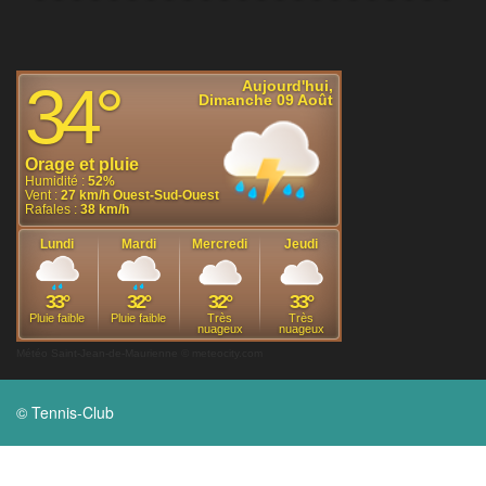
Météo Saint-Jean-de-Maurienne
© meteocity.com
© Tennis-Club