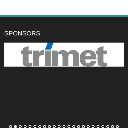
les quarts de finale du WTA 1000 de Toronto
Après avoir perdu le premier set, Iga Swiatek
(8e mondiale) a renversé Marta Kostyuk
(11e) en huitièmes de finale du WTA 1000 de
Toronto, ce samedi. En quarts, la Polonaise
SPONSORS
affrontera Jessica Pegula (3e) ou Diana Shnaider (17e).
[...]
Aryna Sabalenka sortie par Ekaterina Alexandrova à
Toronto
La n°1 mondiale, Aryna Sabalenka, est déjà
hors course à Toronto, évincée dès les
huitièmes de finale du WTA 1000 canadien
par la Russe Ekaterina Alexandrova (7-6 [3],
4-6, 6-4). Ça passe en revanche pour Elina Svitolina face
à Amanda Anisimova (6-2, 6-4).
[...]